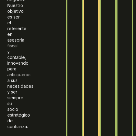
Servicio
Excelencia
Tax
Innovació
Imp
y
Nuestro
Personalizado
Profesional
management
Constant
Pos
Transparencia
objetivo
es ser
el
referente
en
asesoría
fiscal
y
contable,
innovando
para
anticiparnos
a sus
necesidades
y ser
siempre
su
socio
estratégico
de
confianza.