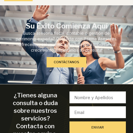
Su Éxito Comienza Aquí
Busca asesoría fiscal, contable o gestión de
patrimonio experta? Contacte con Asema Asesores.
Ofrecemos soluciones a medida para impulsar su
crecimiento. ¡Esperamos su consulta!
CONTÁCTANOS
¿Tienes alguna
consulta o duda
sobre nuestros
servicios?
Contacta con
ENVIAR