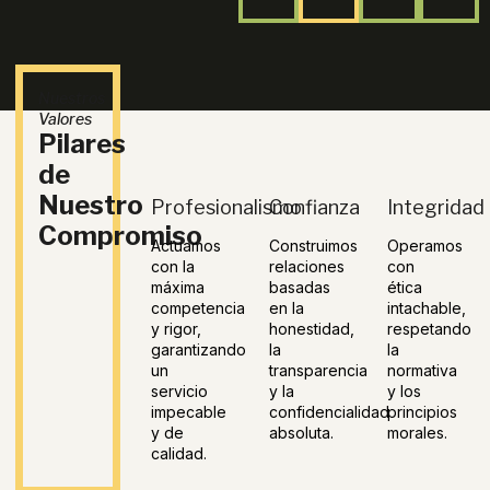
Nuestros
Valores
Pilares
de
Nuestro
Profesionalismo
Confianza
Integridad
Compromiso
Actuamos
Construimos
Operamos
con la
relaciones
con
máxima
basadas
ética
competencia
en la
intachable,
y rigor,
honestidad,
respetando
garantizando
la
la
un
transparencia
normativa
servicio
y la
y los
impecable
confidencialidad
principios
y de
absoluta.
morales.
calidad.